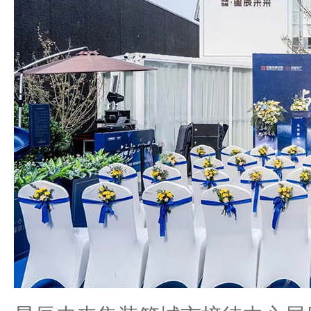
箱
城
市
接
待
中
心
展
厅
设
计
施
工