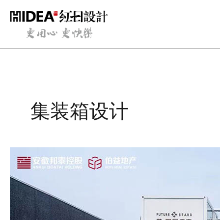
跳
至
内
容
集装箱设计
星
辰
未
来
集
装