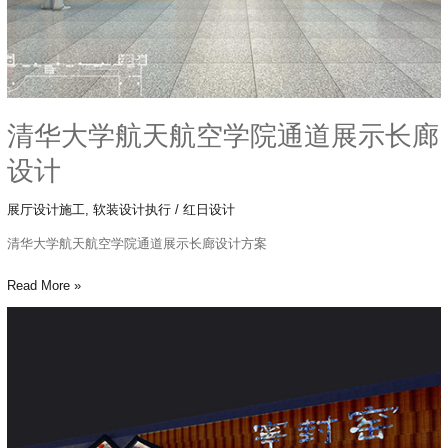
通
道
展
示
长
清华大学航天航空学院通道展示长廊
廊
设
设计
计
展厅设计施工
,
软装设计执行
/
红日设计
清华大学航天航空学院通道展示长廊设计方案
Read More »
宁
封
窑
展
厅
设