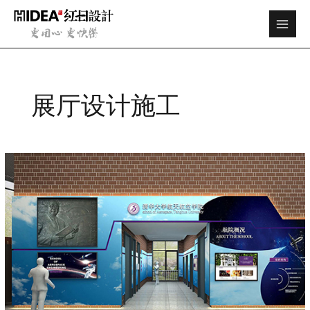
跳
Main
至
Men
内
容
展厅设计施工
清
华
大
学
航
天
航
空
学
院