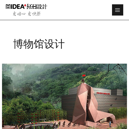
跳
Main
至
Men
内
容
博物馆设计
翠
微
峰
·
战
斗
历
史
纪
念