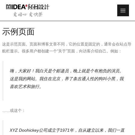
跳
Main
至
Men
内
容
示例页面
这是示范页面。页面和博客文章不同，它的位置是固定的，通常会在站点导
航栏显示。很多用户都创建一个“关于”页面，向访客介绍自己。例如：
嗨，大家好！我白天是个邮递员，晚上就是个有抱负的演员。
这是我的网站。我住在北京，养了条吉通人性的狗叫小黑，我
喜欢艺术和旅行。
……或这个：
XYZ Doohickey公司成立于1971年，自从建立以来，我们一直