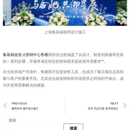
上海集装箱税率设计施工
集装箱改造
成
营销中心售楼
部的全过程涵盖了从设计、制造到装修和安装
的一系列步骤，并最终满足特定的营销需求及政策环境要求**。
在当前房地产市场中，售楼部不仅是销售工具，也成为了展示项目品质和
吸引客户的重要手段。尤其是在政策限制和市场需求之间找到平衡点，成
为开发商需要解决的难题。
Prev
PREVIOUS
NEXT
黎明木作·展厅设计施工
宋庄·艺品万家·美术馆设计
搜索
搜索