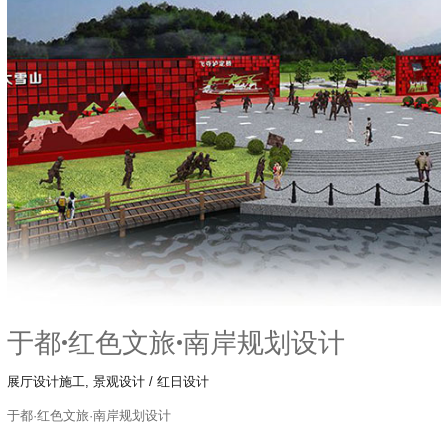
都
·
红
色
文
旅
·
南
岸
规
划
设
计
于都·红色文旅·南岸规划设计
展厅设计施工
,
景观设计
/
红日设计
于都·红色文旅·南岸规划设计