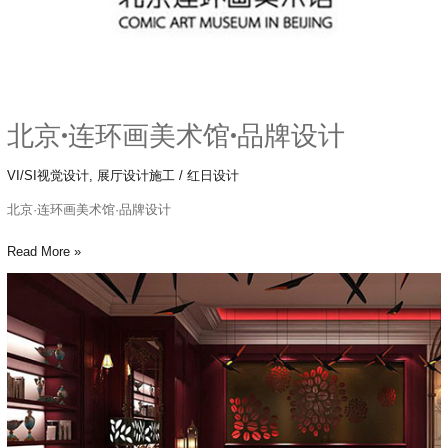
品
牌
设
计
北京·连环画美术馆·品牌设计
VI/SI视觉设计
,
展厅设计施工
/
红日设计
北京·连环画美术馆·品牌设计
Read More »
固
安
·
水
木
蓝
山
·