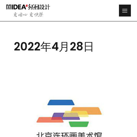
跳
Main
至
Men
内
容
2022年4月28日
北
京
·
连
环
画
美
术
馆
·