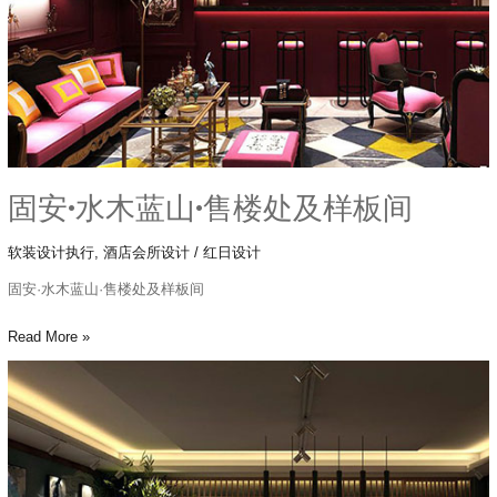
售
楼
处
及
样
板
间
固安·水木蓝山·售楼处及样板间
软装设计执行
,
酒店会所设计
/
红日设计
固安·水木蓝山·售楼处及样板间
Read More »
听
松
轩
·
北