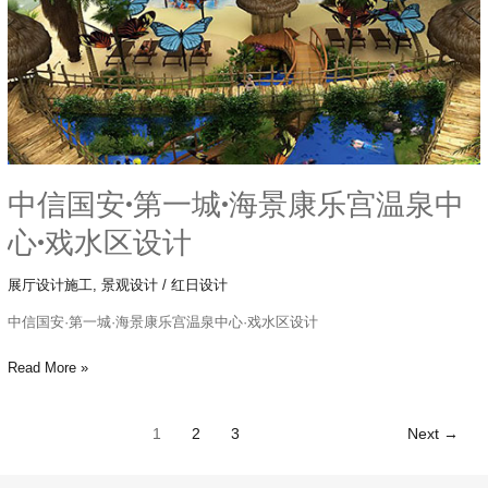
·
海
景
康
乐
宫
温
中信国安·第一城·海景康乐宫温泉中
泉
中
心·戏水区设计
心
·
展厅设计施工
,
景观设计
/
红日设计
戏
水
中信国安·第一城·海景康乐宫温泉中心·戏水区设计
区
Read More »
设
计
1
2
3
Next
→