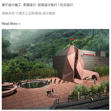
展厅设计施工
,
景观设计
,
软装设计执行
/
红日设计
湖南永州·江南艺人总部基地·设计规划
Read More »
翠
微
峰
·
战
斗
历
史
纪
念
馆
设
计