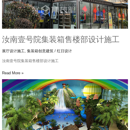
部
设
计
施
工
汝南壹号院集装箱售楼部设计施工
展厅设计施工
,
集装箱创意建筑
/
红日设计
汝南壹号院集装箱售楼部设计施工
Read More »
中
信
国
安
·
第
一
城