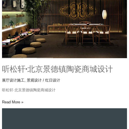
京
景
德
镇
陶
瓷
商
城
设
计
听松轩·北京景德镇陶瓷商城设计
展厅设计施工
,
景观设计
/
红日设计
听松轩·北京景德镇陶瓷商城设计
Read More »
时
与
光