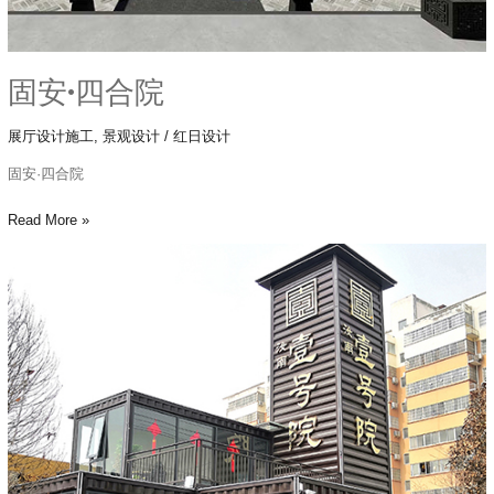
固安·四合院
展厅设计施工
,
景观设计
/
红日设计
固安·四合院
Read More »
汝
南
壹
号
院
集
装
箱
售
楼