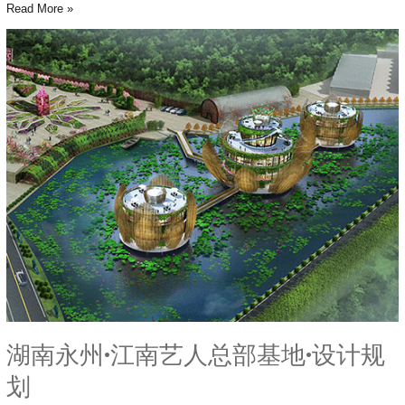
Read More »
湖
南
永
州
·
江
南
艺
人
总
部
基
地
·
设
湖南永州·江南艺人总部基地·设计规
计
规
划
划